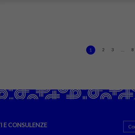
…
2
3
8
1
I E CONSULENZE
Co