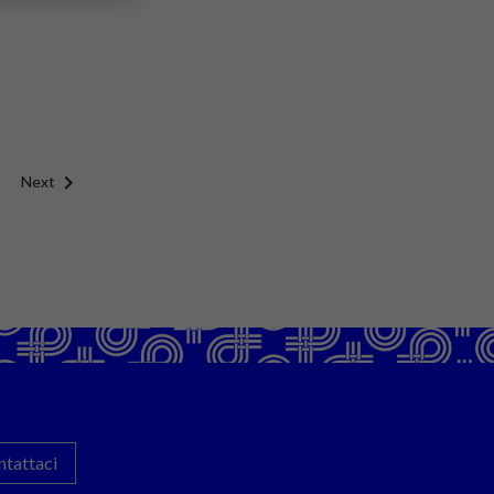

Next
ntattaci