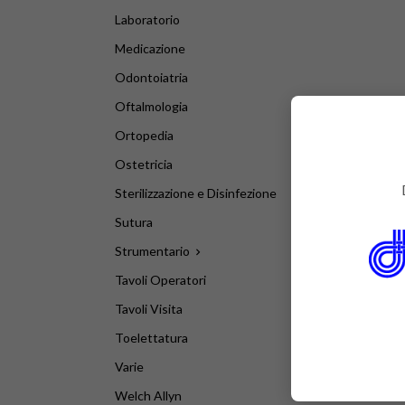
Laboratorio
Medicazione
Odontoiatria
Oftalmologia
Ortopedia
Ostetricia
Sterilizzazione e Disinfezione
Sutura
Strumentario

Tavoli Operatori
Tavoli Visita
Toelettatura
Varie
Welch Allyn