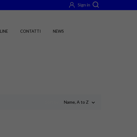
Sign in
LINE
CONTATTI
NEWS
Sort by:
Name, A to Z
