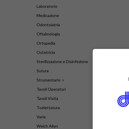
Laboratorio
Medicazione
Odontoiatria
Oftalmologia
Ortopedia
Ostetricia
Sterilizzazione e Disinfezione
Sutura
Strumentario

Tavoli Operatori
Tavoli Visita
Toelettatura
Varie
Welch Allyn