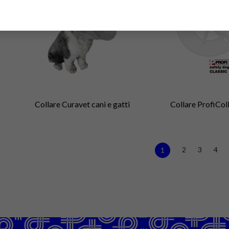
Collare Curavet cani e gatti
Collare ProfiColl
2
3
4
1