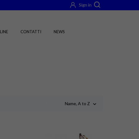
Sign in
LINE
CONTATTI
NEWS
Sort by:
Name, A to Z
