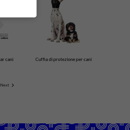
ar cani
Cuffia di protezione per cani

Next