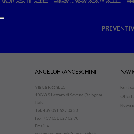
PREVENTIV
ANGELOFRANCESCHINI
NAVI
Via Cà Ricchi, 15
Best sa
40068 S.Lazzaro di Savena (Bologna)
Offert
Italy
Nuovi p
Tel: +39 051 627 03 33
Fax: +39 051 627 02 90
Email:
e-
commerce@angelofranceschini.it