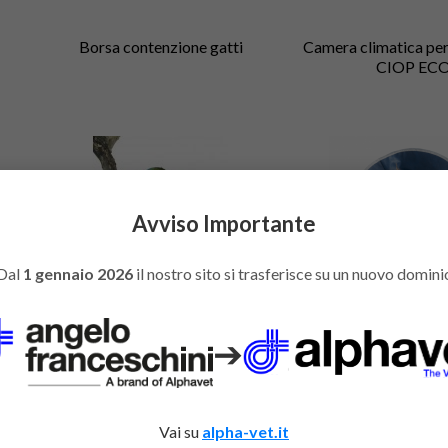
Borsa contenzione gatti
Camera climatica per
CIOP EC
Avviso Importante
Dal
1 gennaio 2026
il nostro sito si trasferisce su un nuovo domini
➔
Collare Buster per volatili
Collare Buster Soft c
Vai su
alpha-vet.it