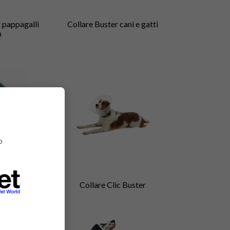
 pappagalli
Collare Buster cani e gatti
O
o
ani e gatti
Collare Clic Buster