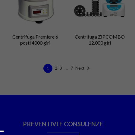
Centrifuga Premiere 6
Centrifuga ZIPCOMBO
posti 4000 giri
12.000 giri

…
Next
2
3
7
1
PREVENTIVI E CONSULENZE