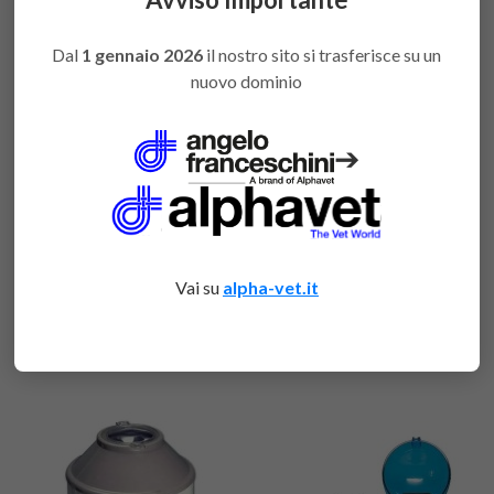
Analizzatore
BIOPSAFE contenitore
immunoenzimatico
per la gestione dei
VETDIAGNOSTIX
campioni bioptici
Dal
1 gennaio 2026
il nostro sito si trasferisce su un
nuovo dominio
➔
Vai su
alpha-vet.it
Capillari ematocrito
Centrifuga E8 digitale 8
posti 3500 giri