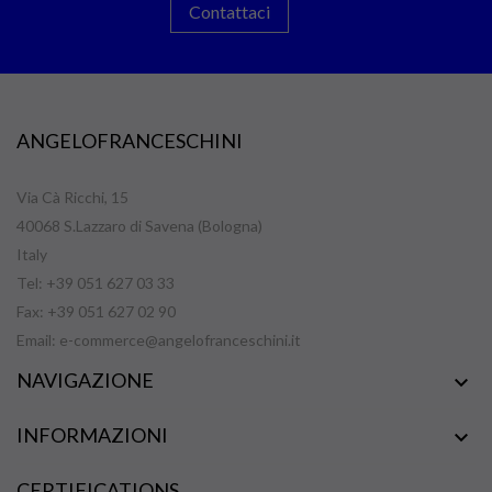
Contattaci
ANGELOFRANCESCHINI
Via Cà Ricchi, 15
40068 S.Lazzaro di Savena (Bologna)
Italy
Tel: +39 051 627 03 33
Fax: +39 051 627 02 90
Email:
e-commerce@angelofranceschini.it
NAVIGAZIONE

INFORMAZIONI

CERTIFICATIONS