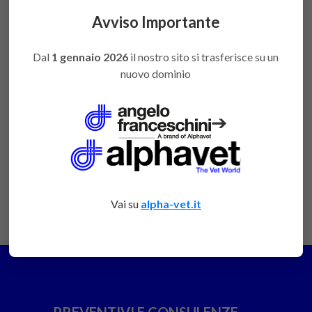
Avviso Importante
DESCRIZIONE
Dal
1 gennaio 2026
il nostro sito si trasferisce su un
Aghi ipodermici sterili monouso
nuovo dominio
Per l'applicazione di medicamenti per via
➔
endovenosa o per via intramuscolare e per le diverse
aspirazioni
Il connettore luer-lock consente l’incorporazione
sulla siringa
Vai su
alpha-vet.it