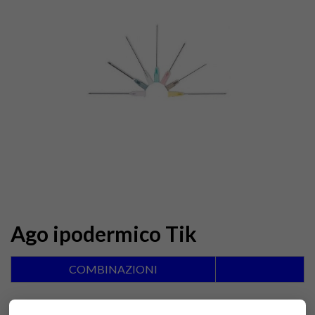
Ago ipodermico Tik
COMBINAZIONI