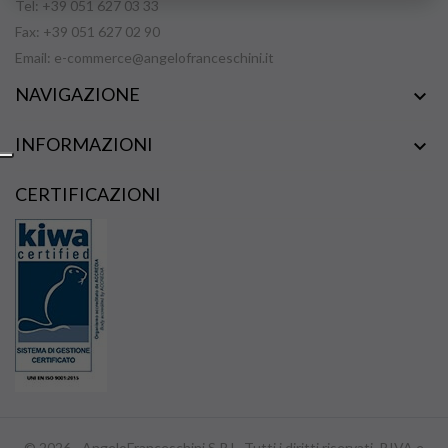
Tel: +39 051 627 03 33
Fax: +39 051 627 02 90
Email:
e-commerce@angelofranceschini.it
NAVIGAZIONE

INFORMAZIONI

CERTIFICAZIONI
© 2026 - AngeloFranceschini S.R.L. Tutti i diritti riservati. P.IVA e