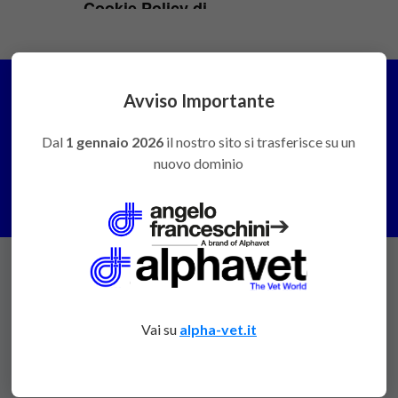
Avviso Importante
Dal
1 gennaio 2026
il nostro sito si trasferisce su un
PREVENTIVI E CONSULENZE
nuovo dominio
Contattaci
➔
ANGELOFRANCESCHINI
Vai su
alpha-vet.it
Via Cà Ricchi, 15
40068 S.Lazzaro di Savena (Bologna)
Italy