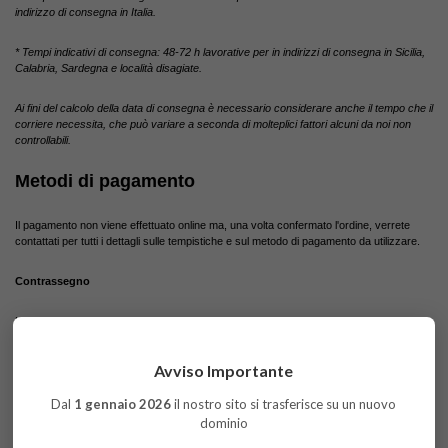
indirizzo di consegna in Italia.
* Tempi indicativi di consegna: 48-72 h lavorative per in indirizzi di consegna in Sicilia,
Calabria, Sardegna e località disagiate.
Ai fini del calcolo della data di consegna è necessario considerare anche il tempo che il
corriere necessita, che può variare a seconda di molteplici fattori alcuni da noi non
controllabili.
Metodi di pagamento
Il pagamento non viene effettuato online ma, una volta confermato l'ordine, verrete
contattati per tutti i dettagli sulle tempistiche e sul metodo di pagamento da utilizzare.
Contrassegno
L'evasione dell'ordine a seguito di un pagamento tramite contrassegno avviene
contestualmente all’acquisizione dello stesso. Una volta inviato, l’importo dovrà essere
dato al Corriere al momento della consegna della merce.
Avviso Importante
Bonifico Bancario
Dal
1 gennaio 2026
il nostro sito si trasferisce su un nuovo
dominio
L'evasione dell'ordine a seguito di un pagamento tramite bonifico bancario avviene