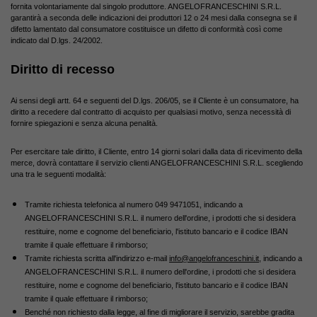
fornita volontariamente dal singolo produttore. ANGELOFRANCESCHINI S.R.L.
garantirà a seconda delle indicazioni dei produttori 12 o 24 mesi dalla consegna se il
difetto lamentato dal consumatore costituisce un difetto di conformità così come
indicato dal
D.lgs.
24/2002.
Diritto di recesso
Ai sensi degli artt. 64 e seguenti del
D.lgs.
206/05, se il Cliente è un consumatore, ha
diritto a recedere dal contratto di acquisto per qualsiasi motivo, senza necessità di
fornire spiegazioni e senza alcuna penalità.
Per esercitare tale diritto, il Cliente, entro 14 giorni solari dalla data di ricevimento della
merce, dovrà contattare il servizio clienti ANGELOFRANCESCHINI S.R.L. scegliendo
una tra le seguenti modalità:
Tramite richiesta telefonica al numero 049 9471051, indicando a
ANGELOFRANCESCHINI S.R.L. il numero dell'ordine, i prodotti che si desidera
restituire, nome e cognome del beneficiario, l'istituto bancario e il codice IBAN
tramite il quale effettuare il rimborso;
Tramite richiesta scritta all'indirizzo e-mail
info@angelofranceschini.it
, indicando a
ANGELOFRANCESCHINI S.R.L. il numero dell'ordine, i prodotti che si desidera
restituire, nome e cognome del beneficiario, l'istituto bancario e il codice IBAN
tramite il quale effettuare il rimborso;
Benché non richiesto dalla legge, al fine di migliorare il servizio, sarebbe gradita