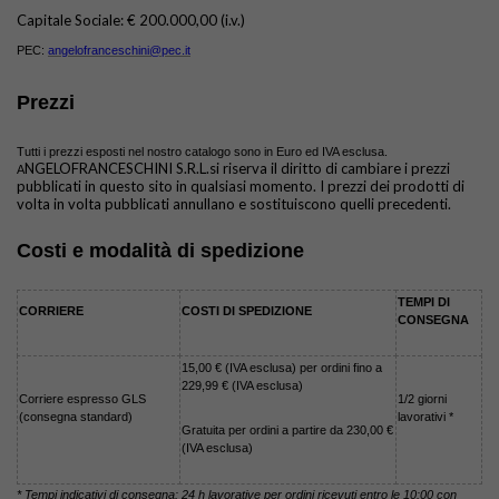
Capitale Sociale: € 200.000,00 (i.v.)
PEC:
angelofranceschini@pec.it
Prezzi
Tutti i prezzi esposti nel nostro catalogo sono in Euro ed IVA esclusa.
NGELOFRANCESCHINI S.R.L.si riserva il diritto di cambiare i prezzi
A
pubblicati in questo sito in qualsiasi momento. I prezzi dei prodotti di
volta in volta pubblicati annullano e sostituiscono quelli precedenti.
Costi e modalità di spedizione
TEMPI DI
CORRIERE
COSTI DI SPEDIZIONE
CONSEGNA
15,00 € (IVA esclusa) per ordini fino a
229,99 € (IVA esclusa)
Corriere espresso GLS
1/2 giorni
(consegna standard)
lavorativi *
Gratuita per ordini a partire da 230,00 €
(IVA esclusa)
* Tempi indicativi di consegna: 24 h lavorative per ordini ricevuti entro le 10:00 con