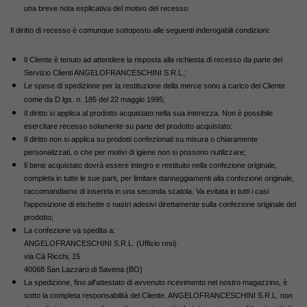
una breve nota esplicativa del motivo del recesso.
Il diritto di recesso è comunque sottoposto alle seguenti inderogabili condizioni:
Il Cliente è tenuto ad attendere la risposta alla richiesta di recesso da parte del
Servizio Clienti ANGELOFRANCESCHINI S.R.L.;
Le spese di spedizione per la restituzione della merce sono a carico del Cliente
come da
D.lgs.
n. 185 del 22 maggio 1995;
Il diritto si applica al prodotto acquistato nella sua interezza. Non è possibile
esercitare recesso solamente su parte del prodotto acquistato;
Il diritto non si applica su prodotti confezionati su misura o chiaramente
personalizzati, o che per motivi di igiene non si possono riutilizzare;
Il bene acquistato dovrà essere integro e restituito nella confezione originale,
completa in tutte le sue parti, per limitare danneggiamenti alla confezione originale,
raccomandiamo di inserirla in una seconda scatola. Va evitata in tutti i casi
l'apposizione di etichette o nastri adesivi direttamente sulla confezione originale del
prodotto;
La confezione va spedita a:
ANGELOFRANCESCHINI S.R.L. (Ufficio resi)
via Cà Ricchi, 15
40068 San Lazzaro di Savena (BO)
La spedizione, fino all'attestato di avvenuto ricevimento nel nostro magazzino, è
sotto la completa responsabilità del Cliente. ANGELOFRANCESCHINI S.R.L. non