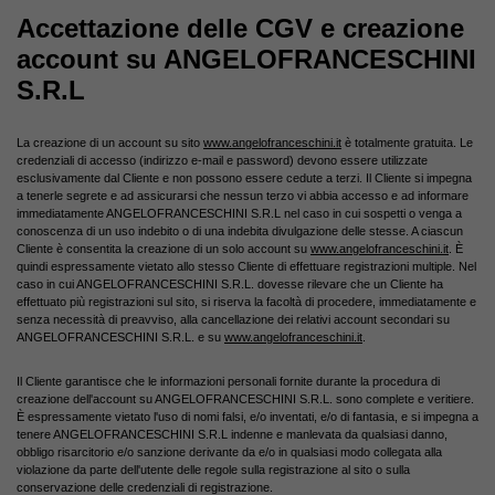
Accettazione delle CGV e creazione
account su ANGELOFRANCESCHINI
S.R.L
La creazione di un account su sito
www.angelofranceschini.it
è totalmente gratuita. Le
credenziali di accesso (indirizzo e-mail e password) devono essere utilizzate
esclusivamente dal Cliente e non possono essere cedute a terzi. Il Cliente si impegna
a tenerle segrete e ad assicurarsi che nessun terzo vi abbia accesso e ad informare
immediatamente ANGELOFRANCESCHINI S.R.L nel caso in cui sospetti o venga a
conoscenza di un uso indebito o di una indebita divulgazione delle stesse. A ciascun
Cliente è consentita la creazione di un solo account su
www.angelofranceschini.it
. È
quindi espressamente vietato allo stesso Cliente di effettuare registrazioni multiple. Nel
caso in cui ANGELOFRANCESCHINI S.R.L. dovesse rilevare che un Cliente ha
effettuato più registrazioni sul sito, si riserva la facoltà di procedere, immediatamente e
senza necessità di preavviso, alla cancellazione dei relativi account secondari su
ANGELOFRANCESCHINI S.R.L. e su
www.angelofranceschini.it
.
Il Cliente garantisce che le informazioni personali fornite durante la procedura di
creazione dell'account su ANGELOFRANCESCHINI S.R.L. sono complete e veritiere.
È espressamente vietato l'uso di nomi falsi, e/o inventati, e/o di fantasia, e si impegna a
tenere ANGELOFRANCESCHINI S.R.L indenne e manlevata da qualsiasi danno,
obbligo risarcitorio e/o sanzione derivante da e/o in qualsiasi modo collegata alla
violazione da parte dell'utente delle regole sulla registrazione al sito o sulla
conservazione delle credenziali di registrazione.