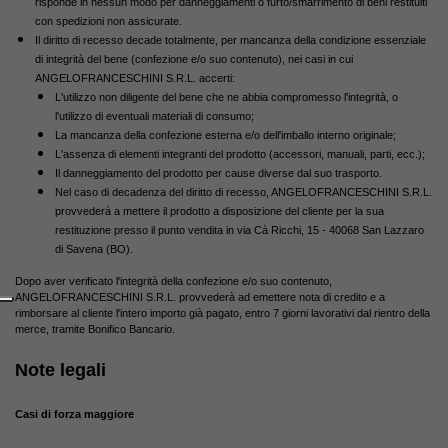
risponde in nessun modo per danneggiamenti o furto/smarrimento di beni restituiti
con spedizioni non assicurate.
Il diritto di recesso decade totalmente, per mancanza della condizione essenziale
di integrità del bene (confezione e/o suo contenuto), nei casi in cui
ANGELOFRANCESCHINI S.R.L. accerti:
L'utilizzo non diligente del bene che ne abbia compromesso l'integrità, o
l'utilizzo di eventuali materiali di consumo;
La mancanza della confezione esterna e/o dell'imballo interno originale;
L'assenza di elementi integranti del prodotto (accessori, manuali, parti, ecc.);
Il danneggiamento del prodotto per cause diverse dal suo trasporto.
Nel caso di decadenza del diritto di recesso, ANGELOFRANCESCHINI S.R.L.
provvederà a mettere il prodotto a disposizione del cliente per la sua
restituzione presso il punto vendita in via Cà Ricchi, 15 - 40068 San Lazzaro
di Savena (BO).
Dopo aver verificato l'integrità della confezione e/o suo contenuto,
ANGELOFRANCESCHINI S.R.L. provvederà ad emettere nota di credito e a
rimborsare al cliente l'intero importo già pagato, entro 7 giorni lavorativi dal rientro della
merce, tramite Bonifico Bancario.
Note legali
Casi di forza maggiore