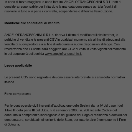
In caso di forza maggiore, o caso fortuito, ANGELOFRANCESCHINI S.R.L. non si
considera responsabile per il ritardo o la mancata consegna e avrà la facoltà di
risolvere in tutto o in parte il contratto, sospenderne o differirne l'esecuzione.
Modifiche alle condizioni di vendita
ANGELOFRANCESCHINI S.R.L.si riserva il diritto di modificare il sito internet, le
politiche di vendita e le presenti CGV in qualsiasi momento sia al fine di adeguarsi alla
vendita di nuovi prodotti sia al fine di adeguarsi a nuove disposizioni di legge. Con
l'avvertenza che il Cliente sarà soggetto alle CGV di volta in volta vigenti nel momento
in cui acquisterà dei beni da
www.angelofranceschini.it
.
Legge applicabile
Le presenti CGV sono regolate e devono essere interpretate ai sensi della normativa
italiana.
Foro competente
Per le controversie civili inerenti all'applicazione delle Sezioni da I a IV del capo I del
Titolo III della parte III del
D.lgs.
n. 6 settembre 2005, n. 206 recante Codice del
consumo la competenza inderogabile è del giudice del luogo di residenza o domicili del
consumatore, se ubicati nel territorio dello Stato, per tutte le altre è competente il Foro
di Bologna.