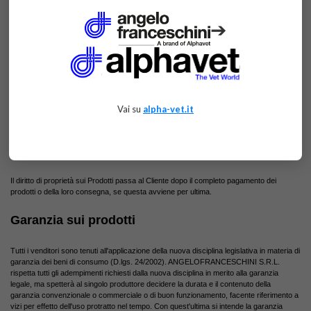
dopo la conferma di ricezione del pagamento da parte del nostro sistema
(normalmente entro i 2-3 giorni lavorativi successivi alla transazione). La copia del
➔
bonifico non potrà essere accettata ai fini dell'evasione dell'ordine.
Di seguito gli estremi per il pagamento tramite bonifico bancario:
IT29N 05034 62430 000000002442
BANCO BPM FILIALE CAMPOSAMPIERO (PD)
Vai su
alpha-vet.it
Altro: solite in uso
Diritto di proprietà
Il diritto di proprietà sui Prodotti passa al Cliente dopo il completo pagamento dei
prodotti o della loro consegna, se questa avviene per ultima.
Garanzia sui prodotti
Tutti i venditori sono tenuti all'applicazione della nuova disciplina legislativa in materia di
garanzia dei beni di consumo (
D.lgs.
24/2002). ANGELOFRANCESCHINI S.R.L.
rispetta tutti gli adempimenti richiesti dalla nuova disciplina in merito alla garanzia
legale, ma spetterà al singolo produttore decidere la durata e il contenuto della
garanzia convenzionale o commerciale o di buon funzionamento, facente riferimento a
vizi per effetto dell'uso protratto nel tempo. Con quest'ultima si intende la garanzia