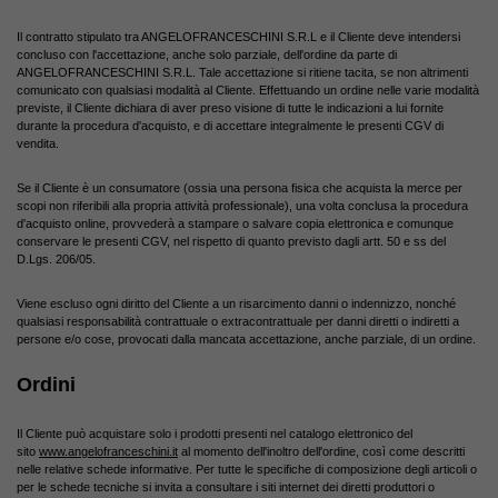
Il contratto stipulato tra ANGELOFRANCESCHINI S.R.L e il Cliente deve intendersi
concluso con l'accettazione, anche solo parziale, dell'ordine da parte di
ANGELOFRANCESCHINI S.R.L. Tale accettazione si ritiene tacita, se non altrimenti
comunicato con qualsiasi modalità al Cliente. Effettuando un ordine nelle varie modalità
previste, il Cliente dichiara di aver preso visione di tutte le indicazioni a lui fornite
durante la procedura d'acquisto, e di accettare integralmente le presenti CGV di
vendita.
Se il Cliente è un consumatore (ossia una persona fisica che acquista la merce per
scopi non riferibili alla propria attività professionale), una volta conclusa la procedura
d'acquisto online, provvederà a stampare o salvare copia elettronica e comunque
conservare le presenti CGV, nel rispetto di quanto previsto dagli artt. 50 e ss del
D.Lgs. 206/05.
Viene escluso ogni diritto del Cliente a un risarcimento danni o indennizzo, nonché
qualsiasi responsabilità contrattuale o extracontrattuale per danni diretti o indiretti a
persone e/o cose, provocati dalla mancata accettazione, anche parziale, di un ordine.
Ordini
Il Cliente può acquistare solo i prodotti presenti nel catalogo elettronico del
sito
www.angelofranceschini.it
al momento dell'inoltro dell'ordine, così come descritti
nelle relative schede informative. Per tutte le specifiche di composizione degli articoli o
per le schede tecniche si invita a consultare i siti internet dei diretti produttori o