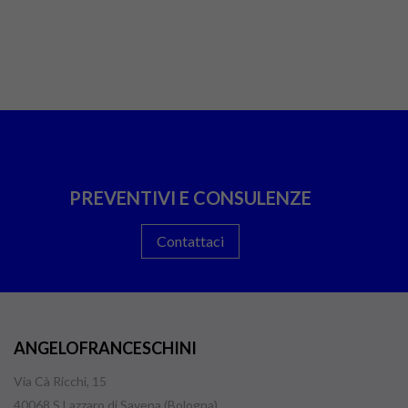
PREVENTIVI E CONSULENZE
Contattaci
ANGELOFRANCESCHINI
Via Cà Ricchi, 15
40068 S.Lazzaro di Savena (Bologna)