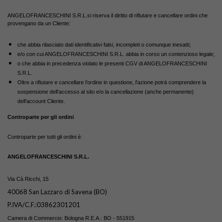
ANGELOFRANCESCHINI S.R.L.si riserva il diritto di rifiutare e cancellare ordini che
provengano da un Cliente:
che abbia rilasciato dati identificativi falsi, incompleti o comunque inesatti;
e/o con cui ANGELOFRANCESCHINI S.R.L. abbia in corso un contenzioso legale;
o che abbia in precedenza violato le presenti CGV di ANGELOFRANCESCHINI
S.R.L.
Oltre a rifiutare e cancellare l'ordine in questione, l'azione potrà comprendere la
sospensione dell'accesso al sito e/o la cancellazione (anche permanente)
dell'account Cliente.
Controparte per gli ordini
Controparte per tutti gli ordini è:
ANGELOFRANCESCHINI S.R.L.
Via Cà Ricchi, 15
40068 San Lazzaro di Savena (BO)
P.IVA/C.F.:03862301201
Camera di Commercio: Bologna R.E.A.: BO - 551915