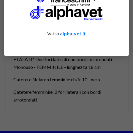
acquistare
Vai su
alpha-vet.it
DESCRIZIONE
CATETERI NELATON STERILI IN PVC SENZA
FTALATI* Due fori laterali con bordi arrotondati -
Monouso - FEMMINILE - lunghezza 18 cm
Catetere Nelaton femminile ch/fr 10 - nero
Catetere femminile: 2 fori laterali con bordi
arrotondati