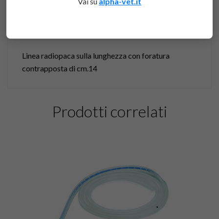
Vai su
alpha-vet.it
DESCRIZIONE
Linea radiopaca sulla lunghezza con foratura
contrapposta di cm.14
Prodotti correlati