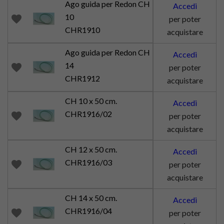
Ago guida per Redon CH
Accedi
10
favorite
per poter
CHR1910
acquistare
Ago guida per Redon CH
Accedi
14
favorite
per poter
CHR1912
acquistare
CH 10 x 50 cm.
Accedi
CHR1916/02
favorite
per poter
acquistare
CH 12 x 50 cm.
Accedi
CHR1916/03
favorite
per poter
acquistare
CH 14 x 50 cm.
Accedi
CHR1916/04
favorite
per poter