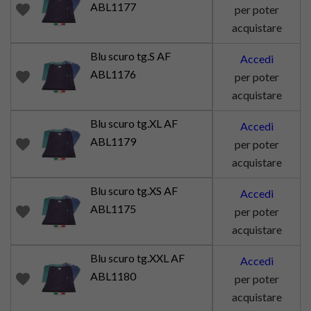
ABL1177
favorite
per poter
acquistare
Blu scuro tg.S AF
Accedi
ABL1176
favorite
per poter
acquistare
Blu scuro tg.XL AF
Accedi
ABL1179
favorite
per poter
acquistare
Blu scuro tg.XS AF
Accedi
ABL1175
favorite
per poter
acquistare
Blu scuro tg.XXL AF
Accedi
ABL1180
favorite
per poter
acquistare