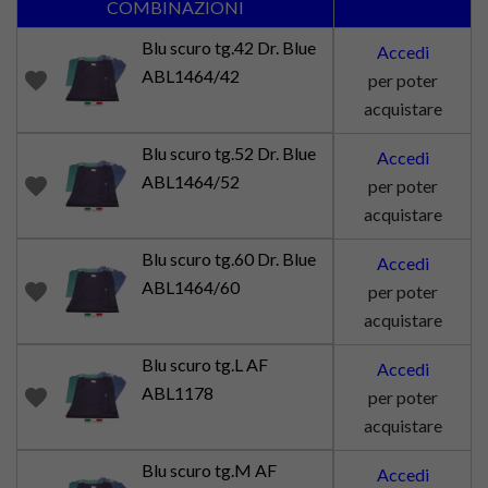
COMBINAZIONI
Blu scuro tg.42 Dr. Blue
Accedi
ABL1464/42
favorite
per poter
acquistare
Blu scuro tg.52 Dr. Blue
Accedi
ABL1464/52
favorite
per poter
acquistare
Blu scuro tg.60 Dr. Blue
Accedi
ABL1464/60
favorite
per poter
acquistare
Blu scuro tg.L AF
Accedi
ABL1178
favorite
per poter
acquistare
Blu scuro tg.M AF
Accedi