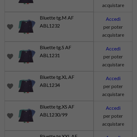
acquistare
Bluette tg.M AF
Accedi
ABL1232
favorite
per poter
acquistare
Bluette tg.S AF
Accedi
ABL1231
favorite
per poter
acquistare
Bluette tg.XL AF
Accedi
ABL1234
favorite
per poter
acquistare
Bluette tg.XS AF
Accedi
ABL1230/99
favorite
per poter
acquistare
Bluette tg.XXL AF