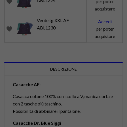
ABL1224
favorite
per poter
acquistare
Verde tg.XXL AF
Accedi
ABL1230
favorite
per poter
acquistare
DESCRIZIONE
Casacche AF:
Casacca cotone 100% con scollo a V, manica corta e
con 2 tasche più taschino.
Possibilità di abbinare il pantalone.
Casacche Dr. Blue Siggi