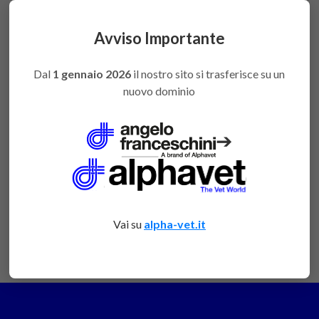
ODT1184
favorite
per poter
acquistare
Avviso Importante
Dal
1 gennaio 2026
il nostro sito si trasferisce su un
nuovo dominio
DESCRIZIONE
➔
Raspa Miller-Colburn: mm.170
Raspa Miller: mm.180, diametro: 10mm
Raspa Wahl: mm.180, diametro: 8mm
Vai su
alpha-vet.it