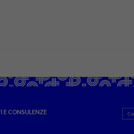
I E CONSULENZE
Co