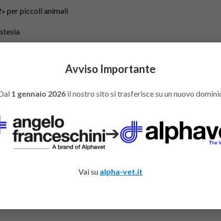
 per piccoli animali
stesia
Avviso Importante
2 e un set circuito paziente standard
Dal
1 gennaio 2026
il nostro sito si trasferisce su un nuovo domini
disconnessione paziente e pressione troppo elevata.
➔
Vai su
alpha-vet.it
c