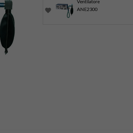
Ventilatore
ANE2300
favorite