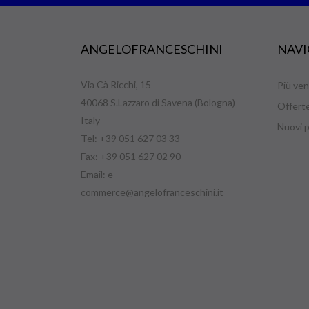
ANGELOFRANCESCHINI
NAVI
Via Cà Ricchi, 15
Più ven
40068 S.Lazzaro di Savena (Bologna)
Offert
Italy
Nuovi p
Tel: +39 051 627 03 33
Fax: +39 051 627 02 90
Email:
e-
commerce@angelofranceschini.it