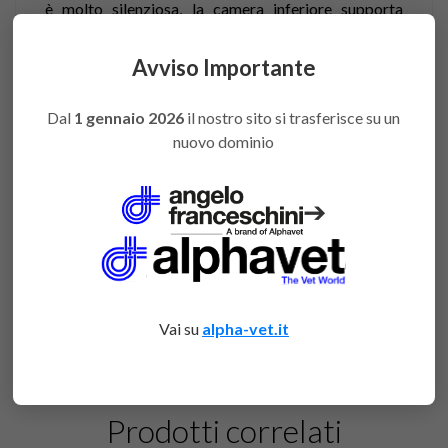
è molto silenziosa, la camera inferiore supporta
temperature più basse per i campioni in provetta più
freddi,
Avviso Importante
un’altezza ridotta per adattarsi a qualsiasi
Dal
1 gennaio 2026
il nostro sito si trasferisce su un
armadietto, ha inoltre funzione di auto-calibrazione
nuovo dominio
della velocità per risultati di precisione,
dispone di un auto-freno per arrestare il rotore in
➔
meno di 30 secondi ciò consente di risparmiare
tempo nei laboratori.
Questo modello è totalmente digitale, senza
manopole e la possibilità di impostare il tempo
Vai su
alpha-vet.it
preciso e la velocità.
Prodotti correlati