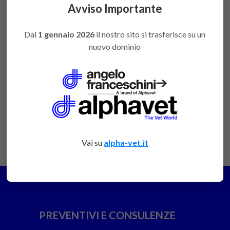
CLA1791
favorite
per poter
Avviso Importante
acquistare
Dal
1 gennaio 2026
il nostro sito si trasferisce su un
nuovo dominio
➔
DESCRIZIONE
La lampada frontale è fuori produzione, sono
disponibili gli accessori.
Vai su
alpha-vet.it
PREVENTIVI E CONSULENZE