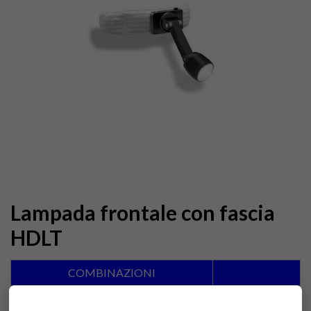
Lampada frontale con fascia
HDLT
COMBINAZIONI
Alimentatore 220 Volt
Accedi