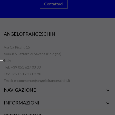
Contattaci
ANGELOFRANCESCHINI
Via Cà Ricchi, 15
40068 S.Lazzaro di Savena (Bologna)
Italy
Tel: +39 051 627 03 33
Fax: +39 051 627 02 90
Email:
e-commerce@angelofranceschini.it
NAVIGAZIONE

INFORMAZIONI
