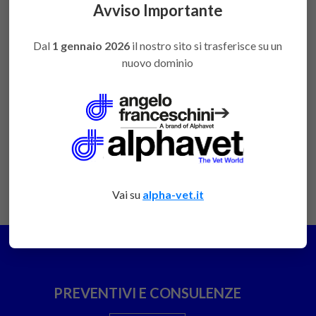
acquistare
Avviso Importante
Dal
1 gennaio 2026
il nostro sito si trasferisce su un
nuovo dominio
DESCRIZIONE
➔
NUOVO MODELLO
Apribocca in acciaio inox
Vai su
alpha-vet.it
PREVENTIVI E CONSULENZE