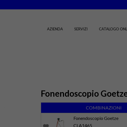
AZIENDA
SERVIZI
CATALOGO ONL
Fonendoscopio Goetz
COMBINAZIONI
Fonendoscopio Goetze
CLA1465
favorite