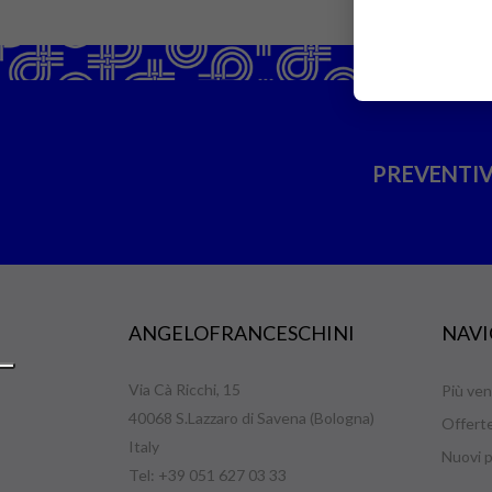
PREVENTIV
ANGELOFRANCESCHINI
NAVI
Via Cà Ricchi, 15
Più ven
40068 S.Lazzaro di Savena (Bologna)
Offert
Italy
Nuovi p
Tel: +39 051 627 03 33