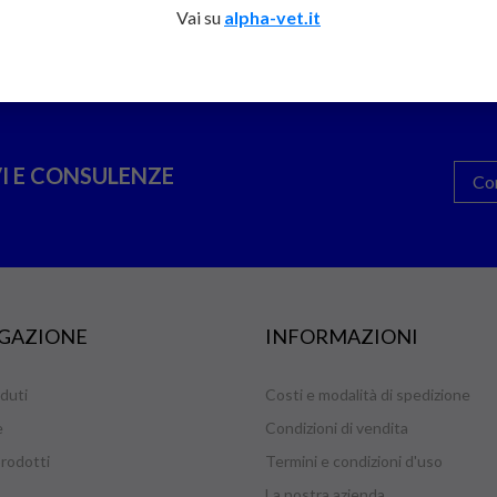
Vai su
alpha-vet.it
I E CONSULENZE
Co
GAZIONE
INFORMAZIONI
duti
Costi e modalità di spedizione
e
Condizioni di vendita
rodotti
Termini e condizioni d'uso
La nostra azienda