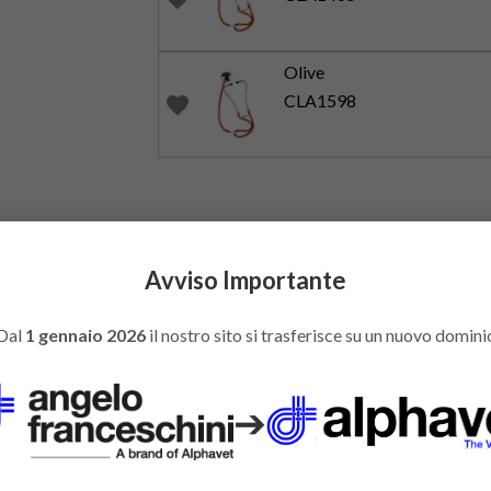
Olive
CLA1598
favorite
Avviso Importante
Dal
1 gennaio 2026
il nostro sito si trasferisce su un nuovo domini
➔