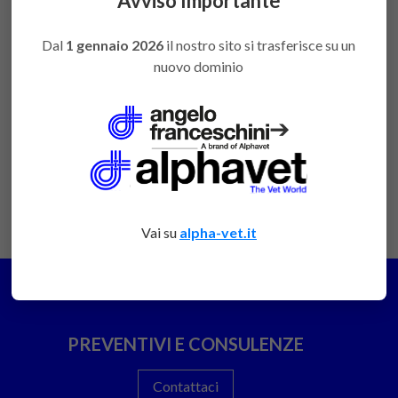
Avviso Importante
ODT0982/01
favorite
per poter
acquistare
Dal
1 gennaio 2026
il nostro sito si trasferisce su un
nuovo dominio
Gatti
Accedi
ODT0980/01
favorite
per poter
acquistare
➔
Vai su
alpha-vet.it
PREVENTIVI E CONSULENZE
Contattaci