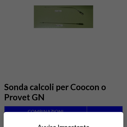
Sonda calcoli per Coocon o
Provet GN
COMBINAZIONI
Cani
Accedi