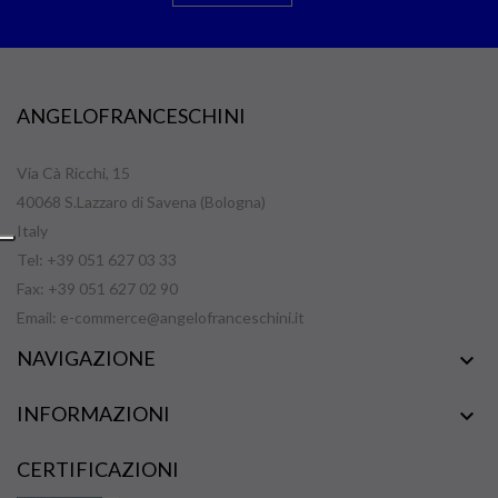
ANGELOFRANCESCHINI
Via Cà Ricchi, 15
40068 S.Lazzaro di Savena (Bologna)
Italy
Tel: +39 051 627 03 33
Fax: +39 051 627 02 90
Email:
e-commerce@angelofranceschini.it
NAVIGAZIONE

INFORMAZIONI

CERTIFICAZIONI