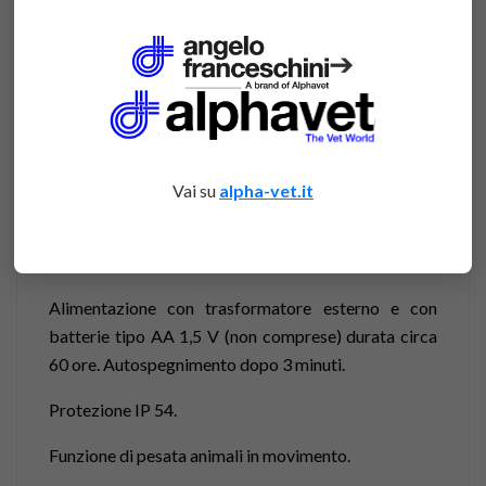
DETTAGLI
➔
Bilance per uso veterinario.
Display LCD di grandi dimensioni con cifre di altezza
25 mm. Visore (220x90x45 mm) posizionabile
Vai su
alpha-vet.it
liberamente grazie al cavo spiralato (lunghezza
massima 1,8 m). Supporto murale del visore, fornito
di serie.
Alimentazione con trasformatore esterno e con
batterie tipo AA 1,5 V (non comprese) durata circa
60 ore. Autospegnimento dopo 3 minuti.
Protezione IP 54.
Funzione di pesata animali in movimento.