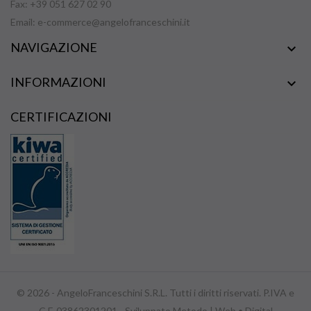
Fax: +39 051 627 02 90
Email:
e-commerce@angelofranceschini.it
NAVIGAZIONE

INFORMAZIONI

CERTIFICAZIONI
© 2026 - AngeloFranceschini S.R.L. Tutti i diritti riservati. P.IVA e
C.F. 03862301201 - Sviluppato
Metodo | Web • Digital