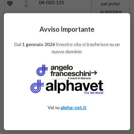
04-020-125
favorite
per poter
acquistare
cm.12 curva AF
Accedi
Avviso Importante
CHR3330
favorite
per poter
acquistare
Dal
1 gennaio 2026
il nostro sito si trasferisce su un
nuovo dominio
cm.12 retta
Accedi
04-016-125
favorite
per poter
acquistare
➔
cm.12 retta AF
Accedi
CHR3340
favorite
per poter
acquistare
Vai su
alpha-vet.it