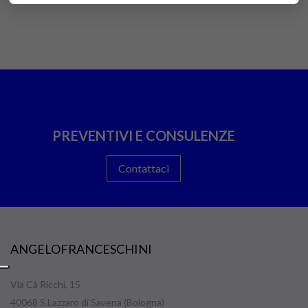
PREVENTIVI E CONSULENZE
Contattaci
ANGELOFRANCESCHINI
Via Cà Ricchi, 15
40068 S.Lazzaro di Savena (Bologna)