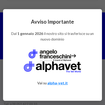
Avviso Importante
Dal
1 gennaio 2026
il nostro sito si trasferisce su un
PREVENTIVI E CONSULENZE
nuovo dominio
Contattaci
➔
ANGELOFRANCESCHINI
Vai su
alpha-vet.it
Via Cà Ricchi, 15
40068 S.Lazzaro di Savena (Bologna)
Italy
Tel: +39 051 627 03 33