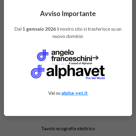
Avviso Importante
You might also like
Dal
1 gennaio 2026
il nostro sito si trasferisce su un
nuovo dominio
➔
Vai su
alpha-vet.it
Tavolo ecografia elettrico