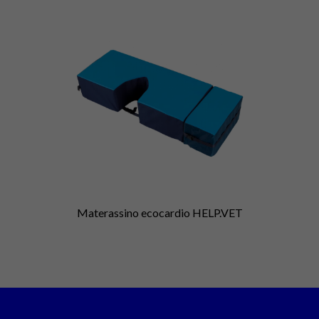
Materassino ecocardio HELP.VET