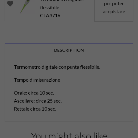
favorite
per poter
flessibile
acquistare
CLA3716
DESCRIPTION
Termometro digitale con punta flessibile.
Tempo di misurazione
Orale: circa 10 sec.
Ascellare: circa 25 sec.
Rettale circa 10 sec.
You might also like