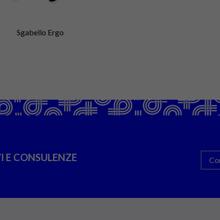
Sgabello Ergo
I E CONSULENZE
Co