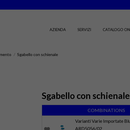
AZIENDA
SERVIZI
CATALOGO ON
amento
Sgabello con schienale
Sgabello con schienale
COMBINATIONS
Varianti Varie Importate Bl
ARD5056/02
favorite