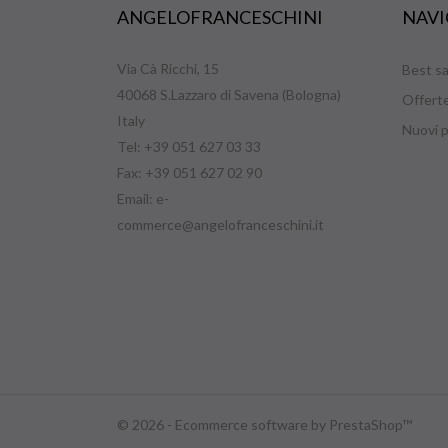
ANGELOFRANCESCHINI
NAVI
Via Cà Ricchi, 15
Best sa
40068 S.Lazzaro di Savena (Bologna)
Offert
Italy
Nuovi p
Tel: +39 051 627 03 33
Fax: +39 051 627 02 90
Email:
e-
commerce@angelofranceschini.it
© 2026 - Ecommerce software by PrestaShop™