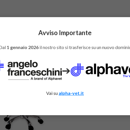
 schienale
Avviso Importante
Dal
1 gennaio 2026
il nostro sito si trasferisce su un nuovo domini
You might also like
➔
Vai su
alpha-vet.it