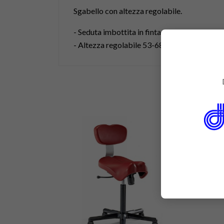
Sgabello con altezza regolabile.
- Seduta imbottita in finta pelle Ø 33 cm con
- Altezza regolabile 53-68 cm