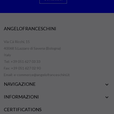
ANGELOFRANCESCHINI
Via Cà Ricchi, 15
40068 S.Lazzaro di Savena (Bologna)
Italy
Tel: +39 051 627 03 33
Fax: +39 051 627 02 90
Email:
e-commerce@angelofranceschini.it
NAVIGAZIONE

INFORMAZIONI

CERTIFICATIONS