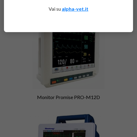
Vai su
alpha-vet.it
Monitor Promise PRO-M12D