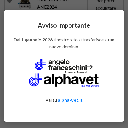
favorite
per poter
ANE2324
acquistare
Varianti Varie Importate
Accedi
Avviso Importante
Ventilatore
favorite
per poter
ANE2320
acquistare
Dal
1 gennaio 2026
il nostro sito si trasferisce su un
nuovo dominio
➔
ATTACHMENTS
DOWNLOAD
Scheda tecnica ANE2320
Vai su
alpha-vet.it
Scheda tecnica Ventilatore SAV2500
Download (182.3k)