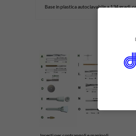
Base in plastica autoclavabile a 134 gradi, c
Inserti per contrangoli e manipoli