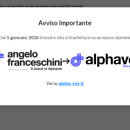
on coperchio trasparente non sterilizzabile.
Avviso Importante
You might also like
Dal
1 gennaio 2026
il nostro sito si trasferisce su un nuovo domini
➔
Vai su
alpha-vet.it