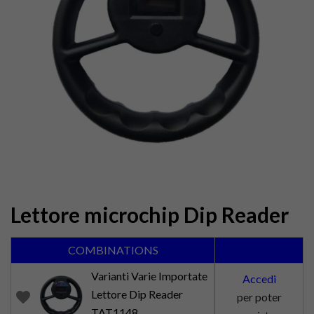
Lettore microchip Dip Reader
COMBINATIONS
Varianti Varie Importate
Accedi
Lettore Dip Reader
favorite
per poter
TAT1148