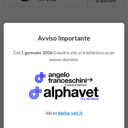
acquistare
Avviso Importante
You might also like
Dal
1 gennaio 2026
il nostro sito si trasferisce su un
nuovo dominio
➔
Vai su
alpha-vet.it