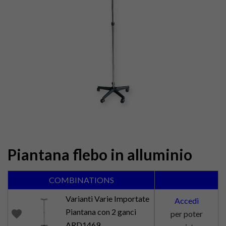
Piantana flebo in alluminio
COMBINATIONS
Varianti Varie Importate
Accedi
Piantana con 2 ganci
favorite
per poter
ARD1469