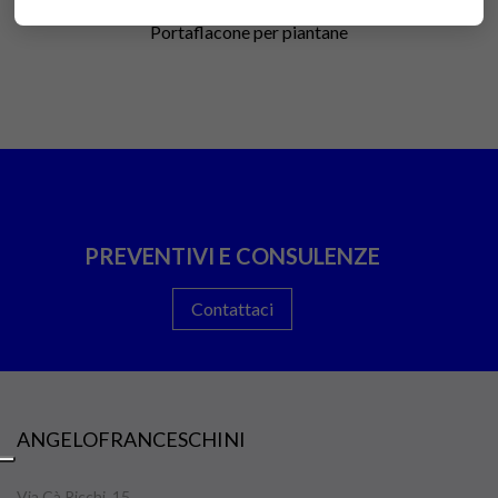
Portaflacone per piantane
PREVENTIVI E CONSULENZE
Contattaci
ANGELOFRANCESCHINI
Via Cà Ricchi, 15