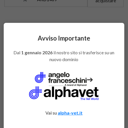
acquistare
Avviso Importante
You might also like
Dal
1 gennaio 2026
il nostro sito si trasferisce su un
nuovo dominio
➔
Vai su
alpha-vet.it