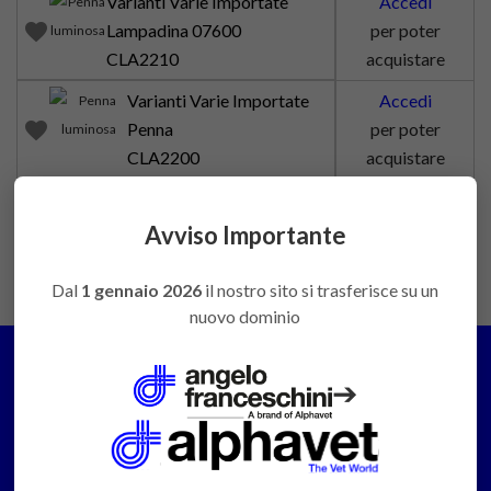
Varianti Varie Importate
Accedi
favorite
Lampadina 07600
per poter
CLA2210
acquistare
Varianti Varie Importate
Accedi
favorite
Penna
per poter
CLA2200
acquistare
Avviso Importante
Dal
1 gennaio 2026
il nostro sito si trasferisce su un
nuovo dominio
➔
PREVENTIVI E CONSULENZE
Contattaci