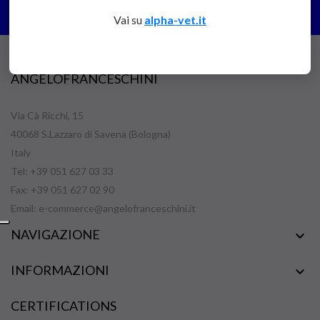
Vai su
alpha-vet.it
ANGELOFRANCESCHINI
Via Cà Ricchi, 15
40068 S.Lazzaro di Savena (Bologna)
Italy
Tel: +39 051 627 03 33
Fax: +39 051 627 02 90
Email:
e-commerce@angelofranceschini.it
NAVIGAZIONE

INFORMAZIONI

CERTIFICATIONS