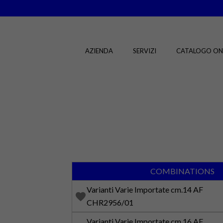
AZIENDA
SERVIZI
CATALOGO ON
COMBINATIONS
Varianti Varie Importate cm.14 AF
favorite
CHR2956/01
Varianti Varie Importate cm.16 AF