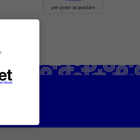
per poter acquistare
o
ntattaci