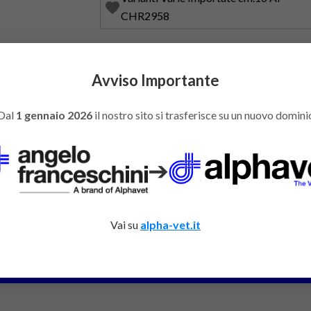
favorite
CHR2958
Avviso Importante
Dal
1 gennaio 2026
il nostro sito si trasferisce su un nuovo domini
➔
I E CONSULENZE
Vai su
alpha-vet.it
Co