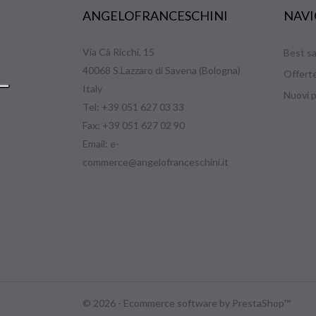
ANGELOFRANCESCHINI
NAVI
Via Cà Ricchi, 15
Best sa
40068 S.Lazzaro di Savena (Bologna)
Offert
Italy
Nuovi p
Tel: +39 051 627 03 33
Fax: +39 051 627 02 90
Email:
e-
commerce@angelofranceschini.it
© 2026 - Ecommerce software by PrestaShop™