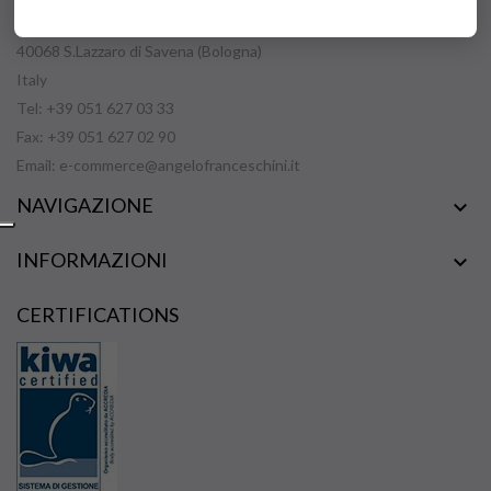
Via Cà Ricchi, 15
40068 S.Lazzaro di Savena (Bologna)
Italy
Tel: +39 051 627 03 33
Fax: +39 051 627 02 90
Email:
e-commerce@angelofranceschini.it
NAVIGAZIONE

INFORMAZIONI

CERTIFICATIONS