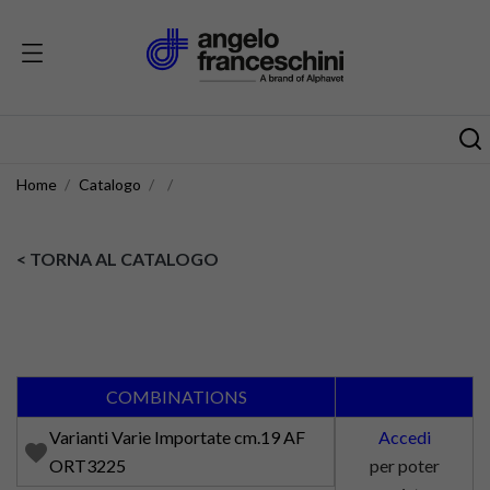
Home
Catalogo
< TORNA AL CATALOGO
COMBINATIONS
Varianti Varie Importate cm.19 AF
Accedi
favorite
ORT3225
per poter