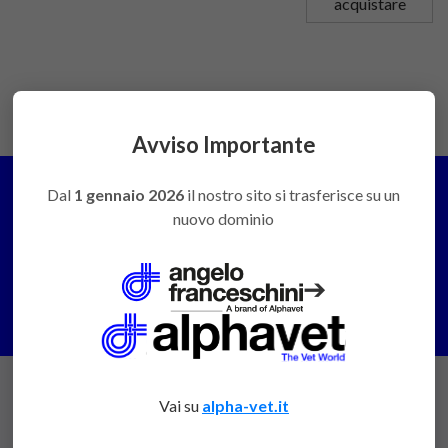
acquistare
Avviso Importante
Dal
1 gennaio 2026
il nostro sito si trasferisce su un
nuovo dominio
PREVENTIVI E CONSULENZE
➔
Contattaci
Vai su
alpha-vet.it
ANGELOFRANCESCHINI