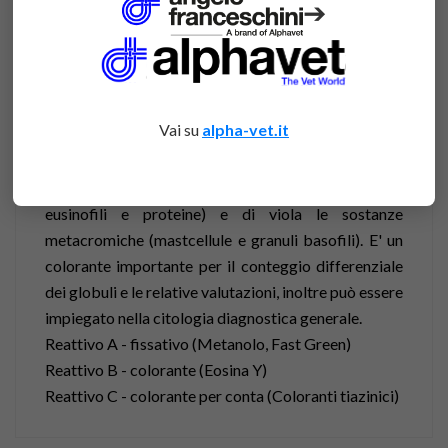
➔
DESCRIPTION
ATTACHMENTS
Vai su
alpha-vet.it
Colorante policromo che colora di blu i gruppi acidi
(DNA/RNA), di arancio i gruppi basici (granuli
eusinofili e proteine) e di viola le sostanze
metacromiche (mastcellule e granuli basofili). E' un
colorante importante per il conteggio differenziale
dei globuli e le relative valutazioni, inoltre può essere
impiegato nella citologia diagnostica generale.
Reattivo A - fissativo (Metanolo, Fast Green)
Reattivo B - colorante (Eosina Y)
Reattivo C - colorante per conta (Coloranti tiazinici)