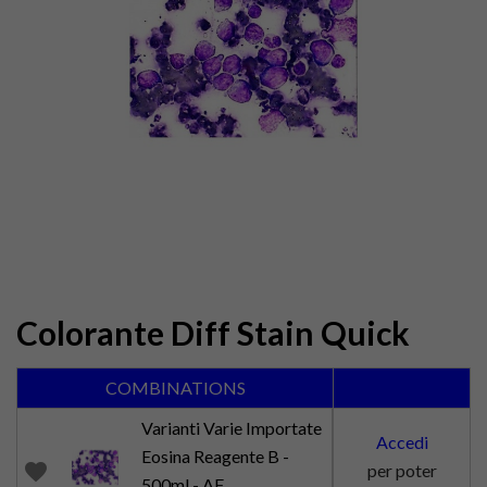
Colorante Diff Stain Quick
COMBINATIONS
Varianti Varie Importate
Accedi
Eosina Reagente B -
favorite
per poter
500ml - AF