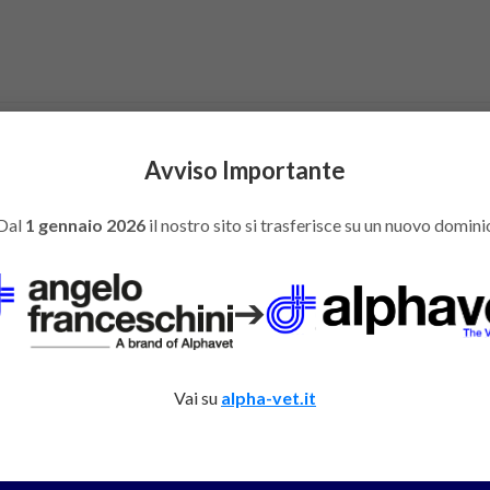
oni 15x250cm in polietilene con
Avviso Importante
Dal
1 gennaio 2026
il nostro sito si trasferisce su un nuovo domini
➔
Vai su
alpha-vet.it
I E CONSULENZE
Co