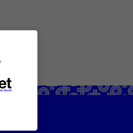
o
ntattaci