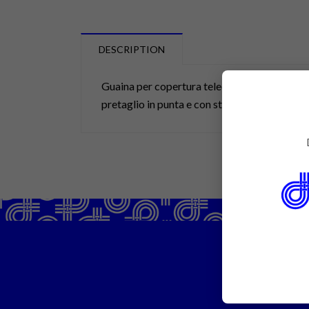
DESCRIPTION
Guaina per copertura telecamera di dimensi
pretaglio in punta e con striscia adesiva.
PREVENTIV