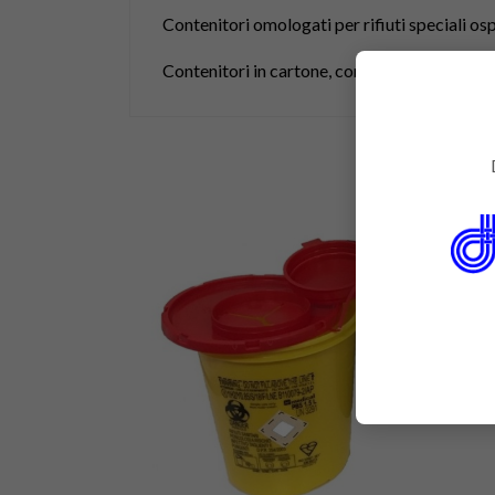
Contenitori omologati per rifiuti speciali osp
Contenitori in cartone, con sacchetto in PE e