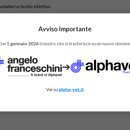
edalieri a rischio infettivo
 fascetta di chiusura.
Avviso Importante
You might also like
Dal
1 gennaio 2026
il nostro sito si trasferisce su un nuovo domini
➔
Vai su
alpha-vet.it