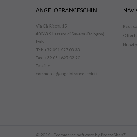
ANGELOFRANCESCHINI
NAVI
Via Cà Ricchi, 15
Best sa
40068 S.Lazzaro di Savena (Bologna)
Offert
Italy
Nuovi p
Tel: +39 051 627 03 33
Fax: +39 051 627 02 90
Email:
e-
commerce@angelofranceschini.it
© 2026 - Ecommerce software by PrestaShop™