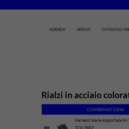
AZIENDA
SERVIZI
CATALOGO ON
Rialzi in acciaio colora
COMBINATIONS
Varianti Varie Importate 8 ri
TOL1807
favorite