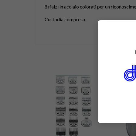
8 rialzi in acciaio colorati per un riconosci
Custodia compresa.