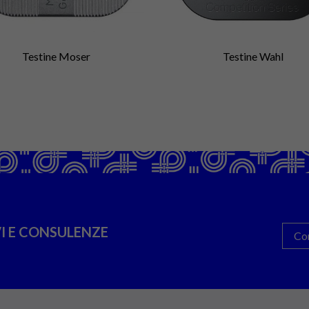
Testine Moser
Testine Wahl
I E CONSULENZE
Co