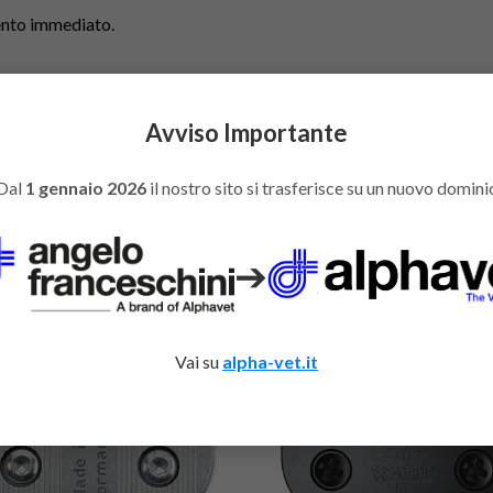
mento immediato.
Avviso Importante
Dal
1 gennaio 2026
il nostro sito si trasferisce su un nuovo domini
You might also like
➔
Vai su
alpha-vet.it