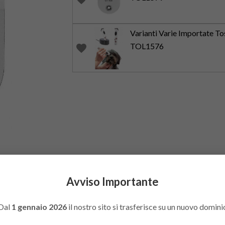
Varianti Varie Importate To
TOL1576
favorite
Avviso Importante
Dal
1 gennaio 2026
il nostro sito si trasferisce su un nuovo domini