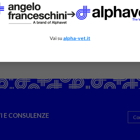
➔
Vai su
alpha-vet.it
I E CONSULENZE
Co