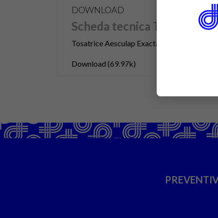
DOWNLOAD
Scheda tecnica TOL1576
Tosatrice Aesculap Exacta a batteria
Download (69.97k)
PREVENTIV