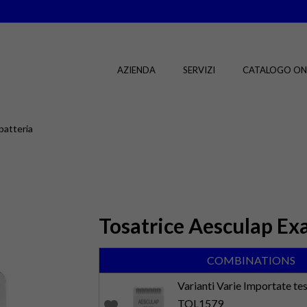
AZIENDA
SERVIZI
CATALOGO ON
batteria
Tosatrice Aesculap Exa
COMBINATIONS
Varianti Varie Importate tes
TOL1579
favorite