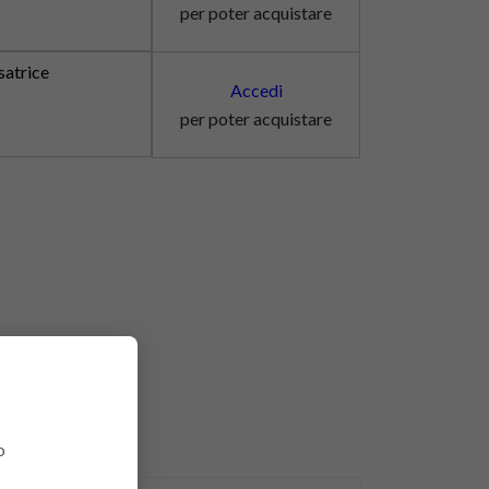
per poter acquistare
satrice
Accedi
per poter acquistare
o