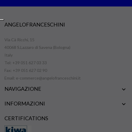
ANGELOFRANCESCHINI
Via Cà Ricchi, 15
40068 S.Lazzaro di Savena (Bologna)
Italy
Tel: +39 051 627 03 33
Fax: +39 051 627 02 90
Email:
e-commerce@angelofranceschini.it
NAVIGAZIONE

INFORMAZIONI

CERTIFICATIONS