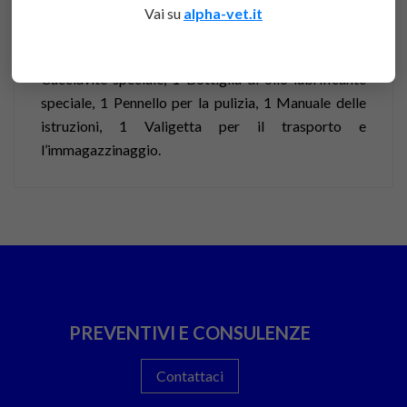
Vai su
alpha-vet.it
Dotazione:
1 Tosatrice con testina, 1 Coppia di lamine dentate, 1
Cacciavite speciale, 1 Bottiglia di olio lubrificante
speciale, 1 Pennello per la pulizia, 1 Manuale delle
istruzioni, 1 Valigetta per il trasporto e
l’immagazzinaggio.
PREVENTIVI E CONSULENZE
Contattaci