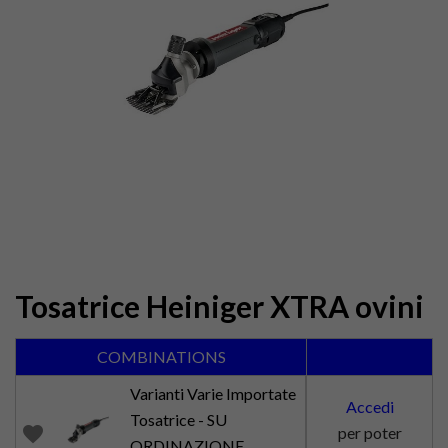
Tosatrice Heiniger XTRA ovini
COMBINATIONS
Varianti Varie Importate
Accedi
Tosatrice - SU
favorite
per poter
ORDINAZIONE