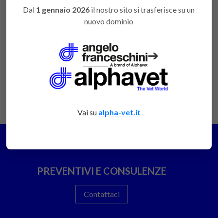
acquistare
Dal
1 gennaio 2026
il nostro sito si trasferisce su un
Varianti Varie Importate
nuovo dominio
Accedi
Presa lunga AF
favorite
per poter
ORT2456
acquistare
➔
Vai su
alpha-vet.it
PREVENTIVI E CONSULENZE
Contattaci