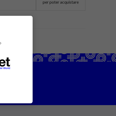
per poter acquistare
o
ntattaci