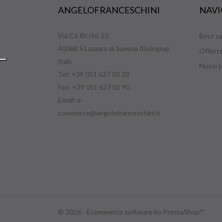
ANGELOFRANCESCHINI
NAVI
Via Cà Ricchi, 15
Best sa
40068 S.Lazzaro di Savena (Bologna)
Offert
Italy
Nuovi p
Tel: +39 051 627 03 33
Fax: +39 051 627 02 90
Email:
e-
commerce@angelofranceschini.it
© 2026 - Ecommerce software by PrestaShop™