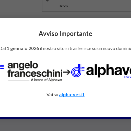
Avviso Importante
Dal
1 gennaio 2026
il nostro sito si trasferisce su un nuovo domini
➔
I E CONSULENZE
Vai su
alpha-vet.it
Co