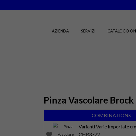
AZIENDA
SERVIZI
CATALOGO ON
Pinza Vascolare Brock
COMBINATIONS
Varianti Varie Importate c
favorite
CHR3772