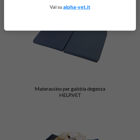
Vai su
alpha-vet.it
Materassino per gabbia degenza
HELP.VET