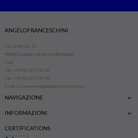
ANGELOFRANCESCHINI
Via Cà Ricchi, 15
40068 S.Lazzaro di Savena (Bologna)
Italy
Tel: +39 051 627 03 33
Fax: +39 051 627 02 90
Email:
e-commerce@angelofranceschini.it
NAVIGAZIONE

INFORMAZIONI

CERTIFICATIONS