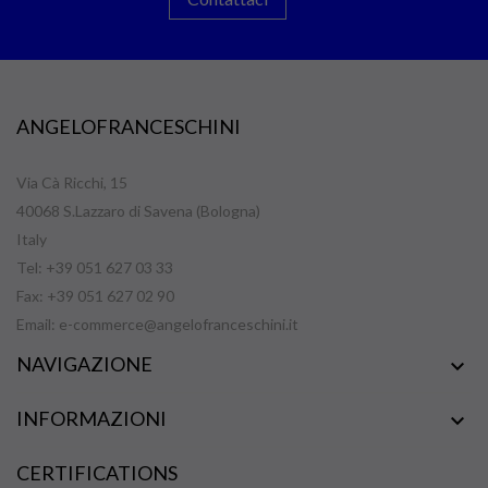
ANGELOFRANCESCHINI
Via Cà Ricchi, 15
40068 S.Lazzaro di Savena (Bologna)
Italy
Tel: +39 051 627 03 33
Fax: +39 051 627 02 90
Email:
e-commerce@angelofranceschini.it
NAVIGAZIONE

INFORMAZIONI

CERTIFICATIONS