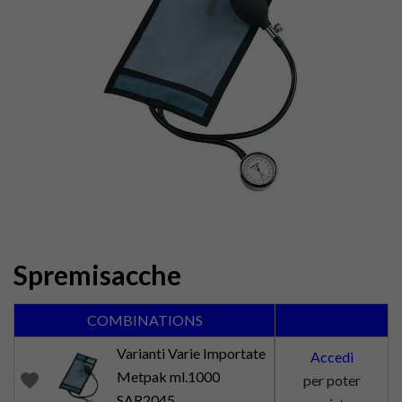
Spremisacche
COMBINATIONS
Varianti Varie Importate
Accedi
Metpak ml.1000
favorite
per poter
SAR2045