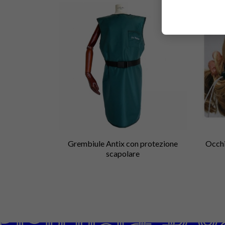
Grembiule Antix con protezione
Occhi
scapolare