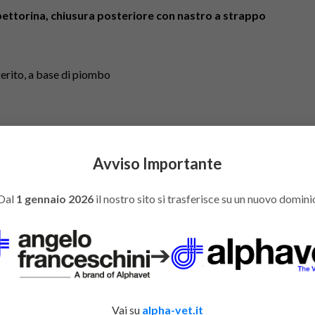
pettorina, chiusura posteriore con nastro a strappo
erito, a base di piombo
Avviso Importante
425 IEC 61331-1:2014 / IEC 61331-3:2014 / EN 13402-3 : 2014 
Dal
1 gennaio 2026
il nostro sito si trasferisce su un nuovo domini
➔
You might also like
Vai su
alpha-vet.it