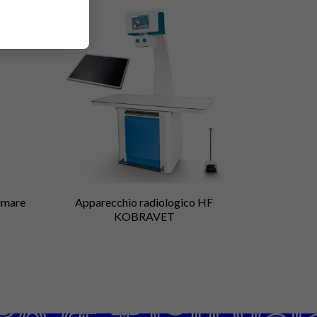
almare
Apparecchio radiologico HF
KOBRAVET