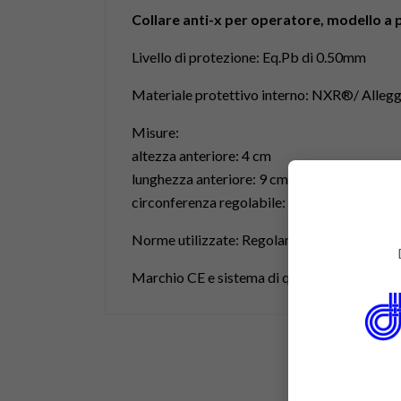
Collare anti-x per operatore, modello a 
Livello di protezione: Eq.Pb di 0.50mm
Materiale protettivo interno: NXR®/ Allegg
Misure:
altezza anteriore: 4 cm
lunghezza anteriore: 9 cm
circonferenza regolabile: da 37 a 53cm
Norme utilizzate: Regolamento EU 2016 / 
Marchio CE e sistema di qualità ISO9001