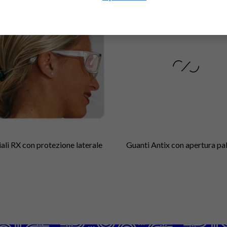
ali RX con protezione laterale
Guanti Antix con apertura p