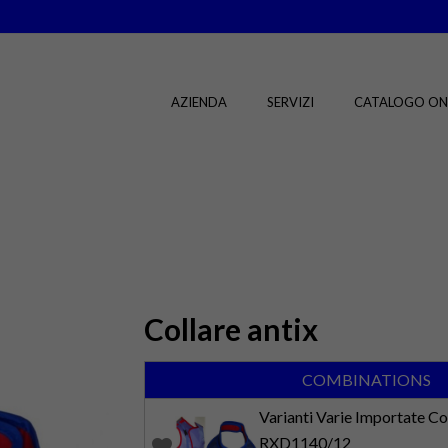
AZIENDA
SERVIZI
CATALOGO ON
Collare antix
COMBINATIONS
Varianti Varie Importate Col
RXD1140/12
favorite