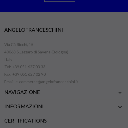
ANGELOFRANCESCHINI
Via Cà Ricchi, 15
40068 S.Lazzaro di Savena (Bologna)
Italy
Tel: +39 051 627 03 33
Fax: +39 051 627 02 90
Email:
e-commerce@angelofranceschini.it
NAVIGAZIONE

INFORMAZIONI

CERTIFICATIONS