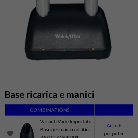
Base ricarica e manici
COMBINATIONS
Varianti Varie Importate
Accedi
Base per manico al litio
favorite
per poter
3,5V CLA2640/01