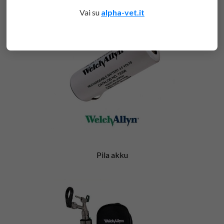
Vai su
alpha-vet.it
Pila akku