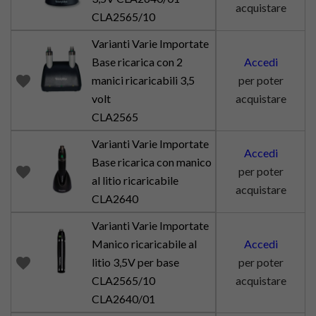
acquistare
CLA2565/10
Varianti Varie Importate
Base ricarica con 2
Accedi
favorite
manici ricaricabili 3,5
per poter
volt
acquistare
CLA2565
Varianti Varie Importate
Accedi
Base ricarica con manico
favorite
per poter
al litio ricaricabile
acquistare
CLA2640
Varianti Varie Importate
Manico ricaricabile al
Accedi
favorite
litio 3,5V per base
per poter
CLA2565/10
acquistare
CLA2640/01