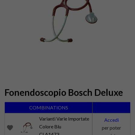
Fonendoscopio Bosch Deluxe
COMBINATIONS
Varianti Varie Importate
Accedi
Colore Blu
favorite
per poter
CLA1473