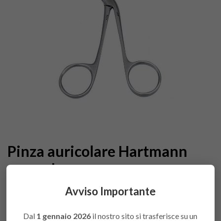
Pinza auricolare Hartmann
normale
Avviso Importante
COMBINATIONS
Varianti Varie Importate
Accedi
Dal
1 gennaio 2026
il nostro sito si trasferisce su un