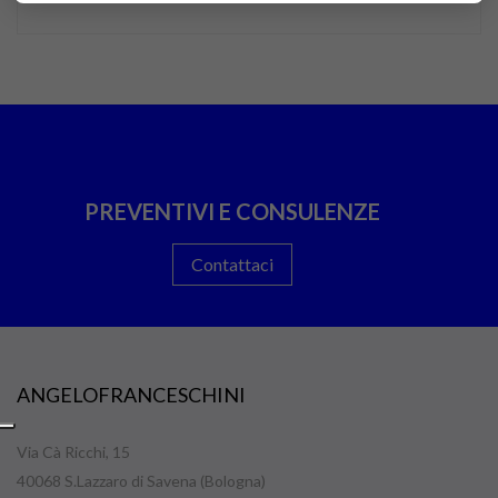
PREVENTIVI E CONSULENZE
Contattaci
ANGELOFRANCESCHINI
Via Cà Ricchi, 15
40068 S.Lazzaro di Savena (Bologna)