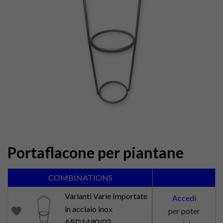
Portaflacone per piantane
COMBINATIONS
Varianti Varie Importate
Accedi
in acciaio inox
favorite
per poter
ARD1490/02