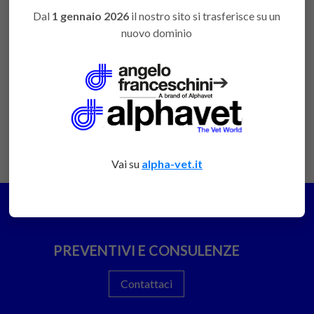
Dal
1 gennaio 2026
il nostro sito si trasferisce su un
Varianti Varie Importate Sega
Accedi
nuovo dominio
per ossa Tekno Medical cm.40
favorite
per poter
ORT3316
acquistare
➔
Vai su
alpha-vet.it
PREVENTIVI E CONSULENZE
Contattaci