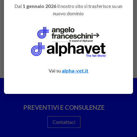
acquistare
Dal
1 gennaio 2026
il nostro sito si trasferisce su un
Varianti Varie Importate
nuovo dominio
Accedi
piccola AF
favorite
per poter
OFS1499
acquistare
➔
Vai su
alpha-vet.it
PREVENTIVI E CONSULENZE
Contattaci