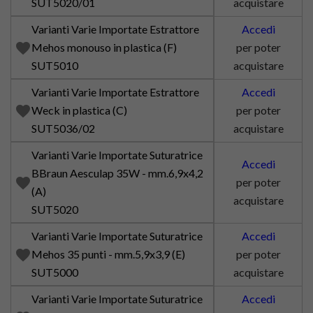
SUT5020/01
acquistare
Varianti Varie Importate Estrattore
Accedi
favorite
Mehos monouso in plastica (F)
per poter
SUT5010
acquistare
Varianti Varie Importate Estrattore
Accedi
favorite
Weck in plastica (C)
per poter
SUT5036/02
acquistare
Varianti Varie Importate Suturatrice
Accedi
BBraun Aesculap 35W - mm.6,9x4,2
favorite
per poter
(A)
acquistare
SUT5020
Varianti Varie Importate Suturatrice
Accedi
favorite
Mehos 35 punti - mm.5,9x3,9 (E)
per poter
SUT5000
acquistare
Varianti Varie Importate Suturatrice
Accedi