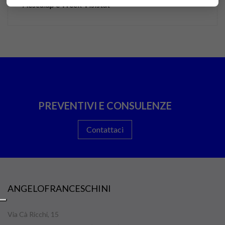
Aesculap e Weck Visistat
PREVENTIVI E CONSULENZE
Contattaci
ANGELOFRANCESCHINI
Via Cà Ricchi, 15